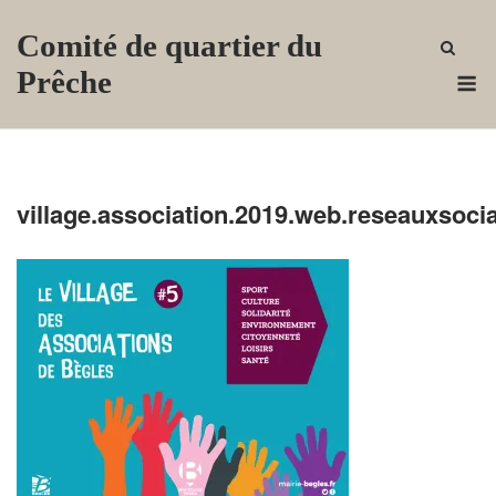
Skip
Comité de quartier du
to
content
M
Prêche
village.association.2019.web.reseauxsoci