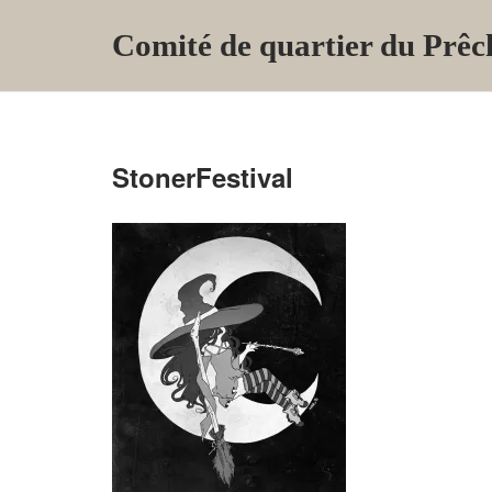
Skip
Comité de quartier du Prêc
to
content
StonerFestival