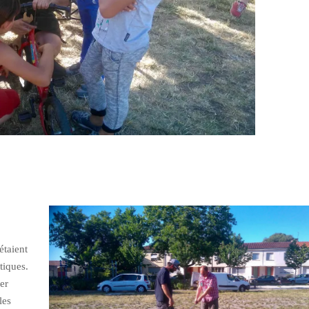
étaient
tiques.
ier
les