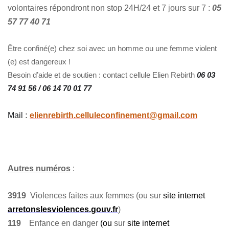
volontaires répondront non stop 24H/24 et 7 jours sur 7 :
05
57 77 40 71
Ê
tre confiné(e) chez soi avec un homme ou une femme violent
(e) est dangereux !
Besoin d’aide et de soutien : contact cellule Elien Rebirth
06 03
74 91 56 / 06 14 70 01 77
Mail
:
elienrebirth.celluleconfinement@gmail.com
Autres numéros
:
3919
Violences faites aux femmes
(ou sur
site internet
arretonslesviolences.gouv.fr
)
119
Enfance en danger
(ou
sur
site internet