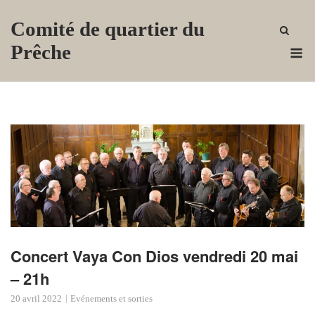
Skip
Comité de quartier du
to
content
M
Prêche
Concert Vaya Con Dios vendredi 20 mai
– 21h
20 avril 2022
Evénements et sorties